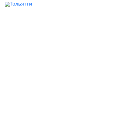
Тольятти
Ваш город:
Москва
Абакан
Альметьевск
Ангарск
Апрелевка
Арзамас
Армавир
Артём
Архангельск
Астрахань
Ачинск
Балаково
Балашиха
Барнаул
Батайск
Белгород