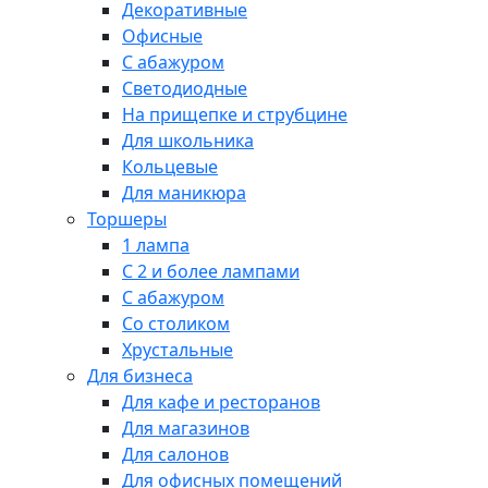
Декоративные
Офисные
С абажуром
Светодиодные
На прищепке и струбцине
Для школьника
Кольцевые
Для маникюра
Торшеры
1 лампа
С 2 и более лампами
С абажуром
Со столиком
Хрустальные
Для бизнеса
Для кафе и ресторанов
Для магазинов
Для салонов
Для офисных помещений