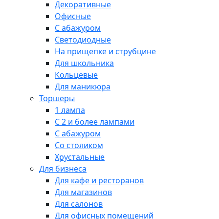
Декоративные
Офисные
С абажуром
Светодиодные
На прищепке и струбцине
Для школьника
Кольцевые
Для маникюра
Торшеры
1 лампа
С 2 и более лампами
С абажуром
Со столиком
Хрустальные
Для бизнеса
Для кафе и ресторанов
Для магазинов
Для салонов
Для офисных помещений