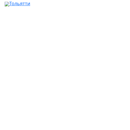
Тольятти
Ваш город:
Москва
Абакан
Альметьевск
Ангарск
Апрелевка
Арзамас
Армавир
Артём
Архангельск
Астрахань
Ачинск
Балаково
Балашиха
Барнаул
Батайск
Белгород