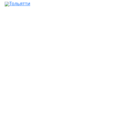
Тольятти
Ваш город:
Москва
Абакан
Альметьевск
Ангарск
Апрелевка
Арзамас
Армавир
Артём
Архангельск
Астрахань
Ачинск
Балаково
Балашиха
Барнаул
Батайск
Белгород