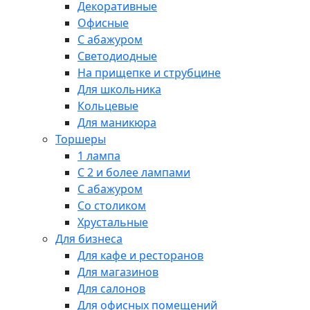
Декоративные
Офисные
С абажуром
Светодиодные
На прищепке и струбцине
Для школьника
Кольцевые
Для маникюра
Торшеры
1 лампа
С 2 и более лампами
С абажуром
Со столиком
Хрустальные
Для бизнеса
Для кафе и ресторанов
Для магазинов
Для салонов
Для офисных помещений