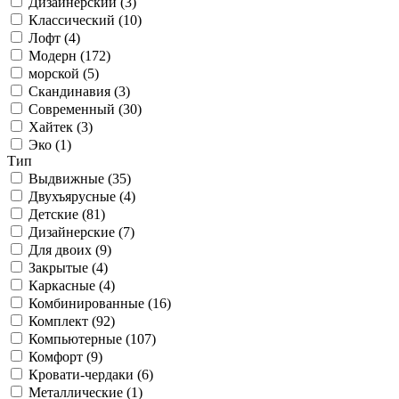
Дизайнерский (
3
)
Классический (
10
)
Лофт (
4
)
Модерн (
172
)
морской (
5
)
Скандинавия (
3
)
Современный (
30
)
Хайтек (
3
)
Эко (
1
)
Тип
Выдвижные (
35
)
Двухъярусные (
4
)
Детские (
81
)
Дизайнерские (
7
)
Для двоих (
9
)
Закрытые (
4
)
Каркасные (
4
)
Комбинированные (
16
)
Комплект (
92
)
Компьютерные (
107
)
Комфорт (
9
)
Кровати-чердаки (
6
)
Металлические (
1
)