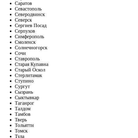
Саратов
Севастополь
Северодвинск
Северск
Сергиев Посад
Серпухов
Симферополь
Смоленск
Солнечногорск
Сочи
Ставрополь
Старая Купавна
Старый Оскол
Стерлитамак
Ступино
Сургут
Сызрань
Сыктывкар
Таганрог
Талдом
Тамбов
Тверь
Тольятти
Томск
Тула