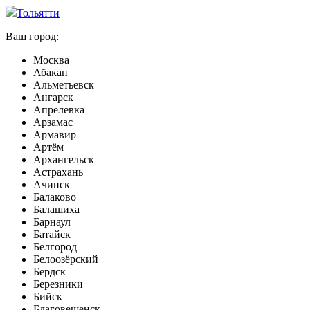
Тольятти
Ваш город:
Москва
Абакан
Альметьевск
Ангарск
Апрелевка
Арзамас
Армавир
Артём
Архангельск
Астрахань
Ачинск
Балаково
Балашиха
Барнаул
Батайск
Белгород
Белоозёрский
Бердск
Березники
Бийск
Благовещенск