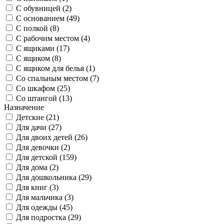
С обувницей (
2
)
С основанием (
49
)
С полкой (
8
)
С рабочим местом (
4
)
С ящиками (
17
)
С ящиком (
8
)
С ящиком для белья (
1
)
Со спальным местом (
7
)
Со шкафом (
25
)
Со штангой (
13
)
Назначение
Детские (
21
)
Для дачи (
27
)
Для двоих детей (
26
)
Для девочки (
2
)
Для детской (
159
)
Для дома (
2
)
Для дошкольника (
29
)
Для книг (
3
)
Для мальчика (
3
)
Для одежды (
45
)
Для подростка (
29
)