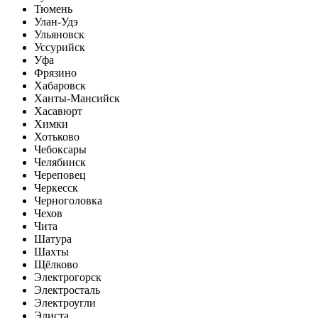
Тюмень
Улан-Удэ
Ульяновск
Уссурийск
Уфа
Фрязино
Хабаровск
Ханты-Мансийск
Хасавюрт
Химки
Хотьково
Чебоксары
Челябинск
Череповец
Черкесск
Черноголовка
Чехов
Чита
Шатура
Шахты
Щёлково
Электрогорск
Электросталь
Электроугли
Элиста