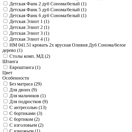
Детская Фанк 2 дуб Сонома/белый (
1
)
Детская Фанк 5 дуб Сонома/белый (
1
)
Детская Фанк 6 дуб Сонома/белый (
1
)
Детская Элиот 1 (
1
)
Детская Элиот 2 (
1
)
Детская Элиот 3 (
1
)
Детская Элиот 4 (
1
)
НМ 041.51 кровать 2х ярусная Оливия Дуб Сонома/белое
дерево (
1
)
Столы комп. МД (
2
)
Штанга
Евроштанга (
1
)
Цвет
Особенности
Без матраса (
29
)
Для двоих (
9
)
Для мальчиков (
1
)
Для подростков (
9
)
С антресолью (
13
)
С бортиками (
3
)
С бортиком (
2
)
С изголовьем (
2
)
С изножьем (
1
)