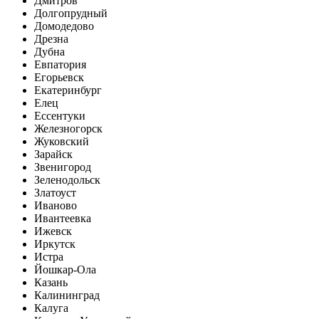
Дмитров
Долгопрудный
Домодедово
Дрезна
Дубна
Евпатория
Егорьевск
Екатеринбург
Елец
Ессентуки
Железногорск
Жуковский
Зарайск
Звенигород
Зеленодольск
Златоуст
Иваново
Ивантеевка
Ижевск
Иркутск
Истра
Йошкар-Ола
Казань
Калининград
Калуга