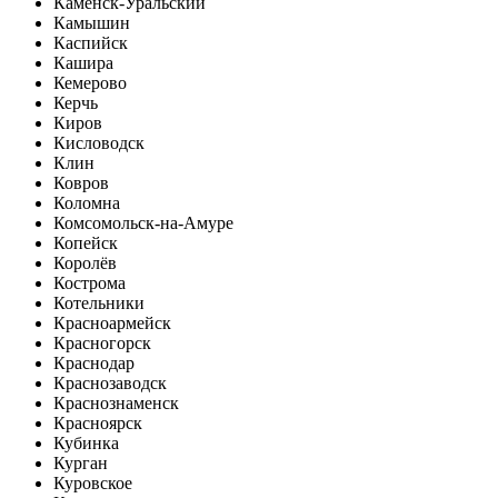
Каменск-Уральский
Камышин
Каспийск
Кашира
Кемерово
Керчь
Киров
Кисловодск
Клин
Ковров
Коломна
Комсомольск-на-Амуре
Копейск
Королёв
Кострома
Котельники
Красноармейск
Красногорск
Краснодар
Краснозаводск
Краснознаменск
Красноярск
Кубинка
Курган
Куровское