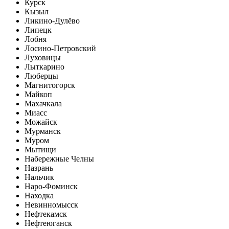
Курск
Кызыл
Ликино-Дулёво
Липецк
Лобня
Лосино-Петровский
Луховицы
Лыткарино
Люберцы
Магнитогорск
Майкоп
Махачкала
Миасс
Можайск
Мурманск
Муром
Мытищи
Набережные Челны
Назрань
Нальчик
Наро-Фоминск
Находка
Невинномысск
Нефтекамск
Нефтеюганск