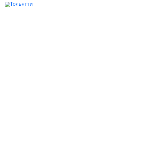
Тольятти
Ваш город:
Москва
Абакан
Альметьевск
Ангарск
Апрелевка
Арзамас
Армавир
Артём
Архангельск
Астрахань
Ачинск
Балаково
Балашиха
Барнаул
Батайск
Белгород