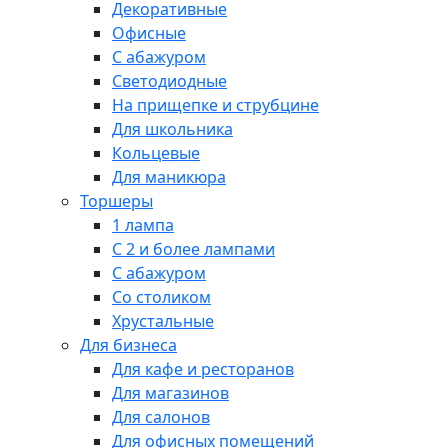
Декоративные
Офисные
С абажуром
Светодиодные
На прищепке и струбцине
Для школьника
Кольцевые
Для маникюра
Торшеры
1 лампа
С 2 и более лампами
С абажуром
Со столиком
Хрустальные
Для бизнеса
Для кафе и ресторанов
Для магазинов
Для салонов
Для офисных помещений